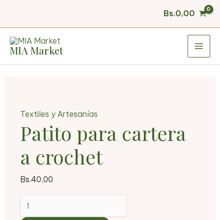
Ir
Patito
Bs.
0,00
al
para
contenido
cartera
MAI
MIA Market
a
ME
crochet
cantidad
Textiles y Artesanías
Patito para cartera
a crochet
Bs.
40,00